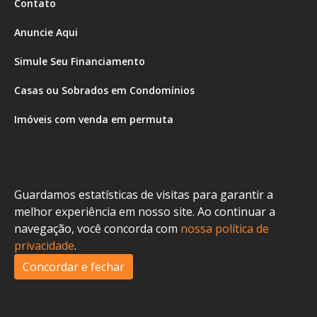
Contato
Anuncie Aqui
Simule Seu Financiamento
Casas ou Sobrados em Condomínios
Imóveis com venda em permuta
Imóveis com Vista para o Mar
Apartamentos em Andar Alto
Guardamos estatísticas de visitas para garantir a
Casa com piscina
melhor experiência em nosso site. Ao continuar a
navegação, você concorda com
nossa política de
Apartamento com piscina
privacidade
.
Condomínio fechado
Concordar e fechar
2
Fale conosco
Enviar Mensagem
Site feito por Coruja Sistemas