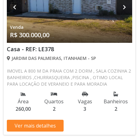
Venda
R$ 300.000,00
Casa - REF: LE378
JARDIM DAS PALMEIRAS, ITANHAEM - SP
IMOVEL A 800 M DA PRAIA COM 2 DORM , SALA COZINHA 2
BANHEIROS ,CHURRASQUEIRA ,PISCINA , OTIMO LOCAL
PARA LOCAÇÃO DE VERANEIO E PARA MORADIA
Área
Quartos
Vagas
Banheiros
260,00
2
3
2
Ver mais detalhes