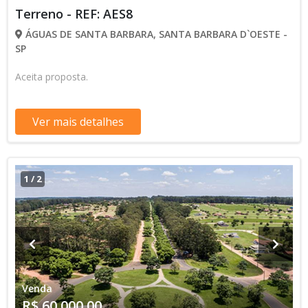
Terreno - REF: AES8
ÁGUAS DE SANTA BARBARA, SANTA BARBARA D`OESTE -
SP
Aceita proposta.
Ver mais detalhes
1
/
2
Venda
R$ 60.000,00