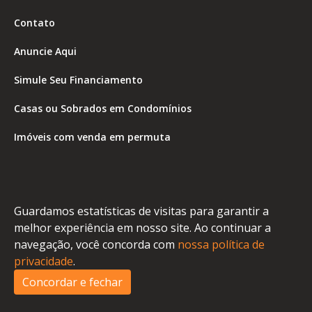
Contato
Anuncie Aqui
Simule Seu Financiamento
Casas ou Sobrados em Condomínios
Imóveis com venda em permuta
Imóveis com Vista para o Mar
Apartamentos em Andar Alto
Guardamos estatísticas de visitas para garantir a
Casa com piscina
melhor experiência em nosso site. Ao continuar a
navegação, você concorda com
nossa política de
Apartamento com piscina
privacidade
.
Condomínio fechado
Concordar e fechar
2