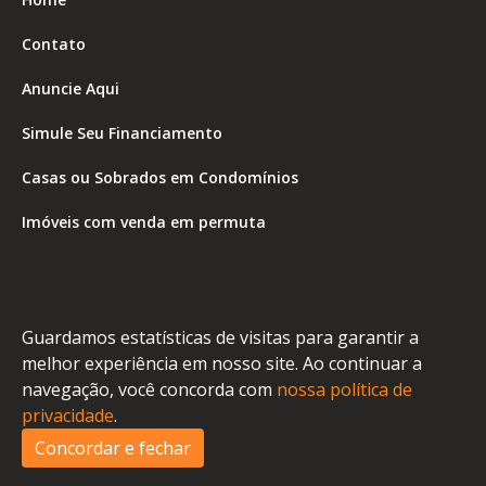
Contato
Anuncie Aqui
Simule Seu Financiamento
Casas ou Sobrados em Condomínios
Imóveis com venda em permuta
Imóveis com Vista para o Mar
Apartamentos em Andar Alto
Guardamos estatísticas de visitas para garantir a
Casa com piscina
melhor experiência em nosso site. Ao continuar a
navegação, você concorda com
nossa política de
Apartamento com piscina
privacidade
.
Condomínio fechado
Concordar e fechar
2