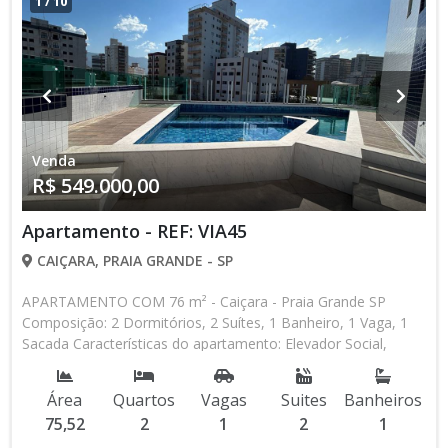
1
/
10
Venda
R$ 549.000,00
Apartamento - REF: VIA45
CAIÇARA, PRAIA GRANDE - SP
APARTAMENTO COM 76 m² - Caiçara - Praia Grande SP
Composição: 2 Dormitórios, 2 Suítes, 1 Banheiro, 1 Vaga, 1
Sacada Características do apartamento: Elevador Social,
Elevador de Serviço, Piscina, Sauna, Salão de Jogos, Salão de
Festas, Espaço Kids, Espaço Gourmet, Academia Aceita
Área
Quartos
Vagas
Suites
Banheiros
Financiamento Bancário * Os valores e disponibilidade podem
75,52
2
1
2
1
ser alterados sem prévio aviso. Favor verificar entrando em