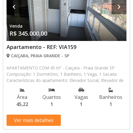
Venda
R$ 345.000,00
Apartamento - REF: VIA159
CAIÇARA, PRAIA GRANDE - SP
APARTAMENTO COM 45 m² - Caiçara - Praia Grande SP
Composição: 1 Dormitório, 1 Banheiro, 1 Vaga, 1 Sacada
Características do apartamento: Elevador Social, Elevador de
Serviço, Acessibilidade, Interfone, Piscina, Sauna, Salão de
Jogos, Salão de Festas, Espaço Kids, Espaço Gourmet,
Área
Quartos
Vagas
Banheiros
Academia, Churrasqueira Aceita Financiamento Bancário * Os
45,22
1
1
1
valores e disponibilidade podem ser alterados sem prévio
aviso. Favor verificar entrando em contato com nossa equipe
Ver mais detalhes