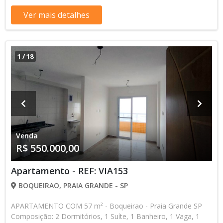
Mensais de R$ 5.208,33 4 Parcelas Anuais de R$ 15.000,00 R$
550.000,00 valor Total * Os valores e disponibilidade podem
Ver mais detalhes
ser alterados sem prévio aviso. Favor verificar entrando em
contato com nossa equipe
1
/
18
Venda
R$ 550.000,00
Apartamento - REF: VIA153
BOQUEIRAO, PRAIA GRANDE - SP
APARTAMENTO COM 57 m² - Boqueirao - Praia Grande SP
Composição: 2 Dormitórios, 1 Suíte, 1 Banheiro, 1 Vaga, 1