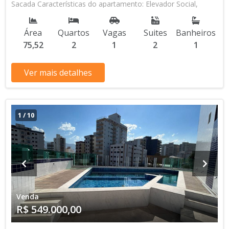
Sacada Características do apartamento: Elevador Social,
Elevador de Serviço, Piscina, Sauna, Salão de Jogos, Salão de
Festas, Espaço Kids, Espaço Gourmet, Academia Aceita
Área
Quartos
Vagas
Suites
Banheiros
Financiamento Bancário * Os valores e disponibilidade podem
75,52
2
1
2
1
ser alterados sem prévio aviso. Favor verificar entrando em
contato com nossa equipe
Ver mais detalhes
1
/
10
Venda
R$ 549.000,00