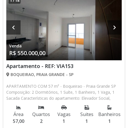
1
/
18
Venda
R$ 550.000,00
Apartamento - REF: VIA153
BOQUEIRAO, PRAIA GRANDE - SP
APARTAMENTO COM 57 m² - Boqueirao - Praia Grande SP
Composição: 2 Dormitórios, 1 Suíte, 1 Banheiro, 1 Vaga, 1
Sacada Características do apartamento: Elevador Social,
Elevador de Serviço, Acessibilidade, Água Individual, Gás
Encanado, Piscina, Salão de Jogos, Salão de Festas, Espaço
Área
Quartos
Vagas
Suites
Banheiros
Kids, Academia, Churrasqueira Aceita Financiamento Direto
57,00
2
1
1
1
com a Construtora Entrada de R$ 250.000,00 48 Parcelas