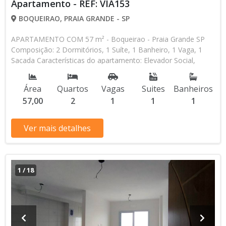
Apartamento - REF: VIA153
BOQUEIRAO, PRAIA GRANDE - SP
APARTAMENTO COM 57 m² - Boqueirao - Praia Grande SP
Composição: 2 Dormitórios, 1 Suíte, 1 Banheiro, 1 Vaga, 1
Sacada Características do apartamento: Elevador Social,
Elevador de Serviço, Acessibilidade, Água Individual, Gás
Encanado, Piscina, Salão de Jogos, Salão de Festas, Espaço
Área
Quartos
Vagas
Suites
Banheiros
Kids, Academia, Churrasqueira Aceita Financiamento Direto
57,00
2
1
1
1
com a Construtora Entrada de R$ 250.000,00 48 Parcelas
Mensais de R$ 5.208,33 4 Parcelas Anuais de R$ 15.000,00 R$
550.000,00 valor Total * Os valores e disponibilidade podem
Ver mais detalhes
ser alterados sem prévio aviso. Favor verificar entrando em
contato com nossa equipe
1
/
18