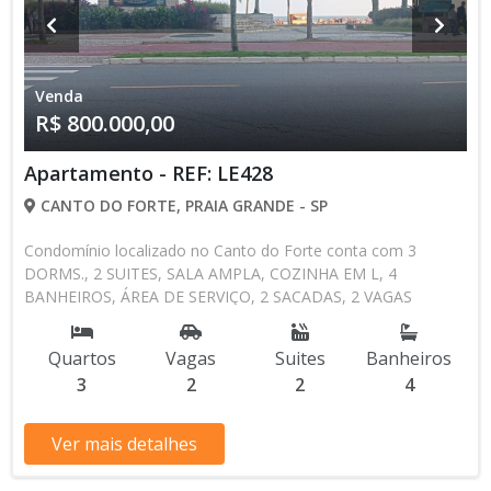
Venda
R$ 800.000,00
Apartamento - REF: LE428
CANTO DO FORTE, PRAIA GRANDE - SP
Condomínio localizado no Canto do Forte conta com 3
DORMS., 2 SUITES, SALA AMPLA, COZINHA EM L, 4
BANHEIROS, ÁREA DE SERVIÇO, 2 SACADAS, 2 VAGAS
PRIVADAS. ÁREA ÚTIL 140.7 M² PISCINA, ACADEMIA, SALÃO
DE FESTAS, SALÃO DE JOGOS, FUTURA SAUNA.
Quartos
Vagas
Suites
Banheiros
3
2
2
4
Ver mais detalhes