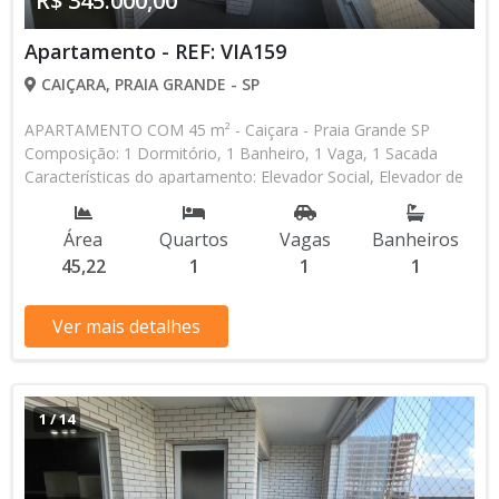
R$ 345.000,00
Apartamento - REF: VIA159
CAIÇARA, PRAIA GRANDE - SP
APARTAMENTO COM 45 m² - Caiçara - Praia Grande SP
Composição: 1 Dormitório, 1 Banheiro, 1 Vaga, 1 Sacada
Características do apartamento: Elevador Social, Elevador de
Serviço, Acessibilidade, Interfone, Piscina, Sauna, Salão de
Jogos, Salão de Festas, Espaço Kids, Espaço Gourmet,
Área
Quartos
Vagas
Banheiros
Academia, Churrasqueira Aceita Financiamento Bancário * Os
45,22
1
1
1
valores e disponibilidade podem ser alterados sem prévio
aviso. Favor verificar entrando em contato com nossa equipe
Ver mais detalhes
1
/
14