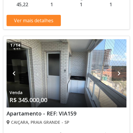
45,22
1
1
1
valores e disponibilidade podem ser alterados sem prévio
aviso. Favor verificar entrando em contato com nossa equipe
Ver mais detalhes
1
/
14
Venda
R$ 345.000,00
Apartamento - REF: VIA159
CAIÇARA, PRAIA GRANDE - SP