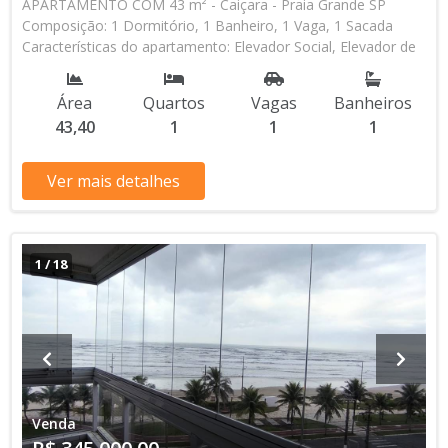
APARTAMENTO COM 43 m² - Caiçara - Praia Grande SP
Composição: 1 Dormitório, 1 Banheiro, 1 Vaga, 1 Sacada
Características do apartamento: Elevador Social, Elevador de
Serviço, Acessibilidade, Interfone, Piscina, Sauna, Salão de
Jogos, Salão de Festas, Espaço Kids, Espaço Gourmet,
Área
Quartos
Vagas
Banheiros
Academia, Churrasqueira Aceita Financiamento Bancário * Os
43,40
1
1
1
valores e disponibilidade podem ser alterados sem prévio
aviso. Favor verificar entrando em contato com nossa equipe
Ver mais detalhes
1
/
18
Venda