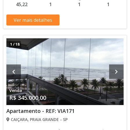
45,22
1
1
1
valores e disponibilidade podem ser alterados sem prévio
aviso. Favor verificar entrando em contato com nossa equipe
Ver mais detalhes
1
/
18
Venda
R$ 345.000,00
Apartamento - REF: VIA171
CAIÇARA, PRAIA GRANDE - SP