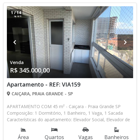
1
/
14
Venda
R$ 345.000,00
Apartamento - REF: VIA159
CAIÇARA, PRAIA GRANDE - SP
APARTAMENTO COM 45 m² - Caiçara - Praia Grande SP
Composição: 1 Dormitório, 1 Banheiro, 1 Vaga, 1 Sacada
Características do apartamento: Elevador Social, Elevador de
Serviço, Acessibilidade, Interfone, Piscina, Sauna, Salão de
Jogos, Salão de Festas, Espaço Kids, Espaço Gourmet,
Área
Quartos
Vagas
Banheiros
Academia, Churrasqueira Aceita Financiamento Bancário * Os