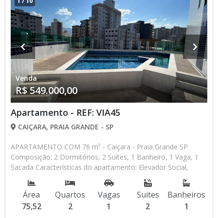
1
/
10
Venda
R$ 549.000,00
Apartamento - REF: VIA45
CAIÇARA, PRAIA GRANDE - SP
APARTAMENTO COM 76 m² - Caiçara - Praia Grande SP
Composição: 2 Dormitórios, 2 Suítes, 1 Banheiro, 1 Vaga, 1
Sacada Características do apartamento: Elevador Social,
Elevador de Serviço, Piscina, Sauna, Salão de Jogos, Salão de
Festas, Espaço Kids, Espaço Gourmet, Academia Aceita
Área
Quartos
Vagas
Suites
Banheiros
Financiamento Bancário * Os valores e disponibilidade podem
75,52
2
1
2
1
ser alterados sem prévio aviso. Favor verificar entrando em