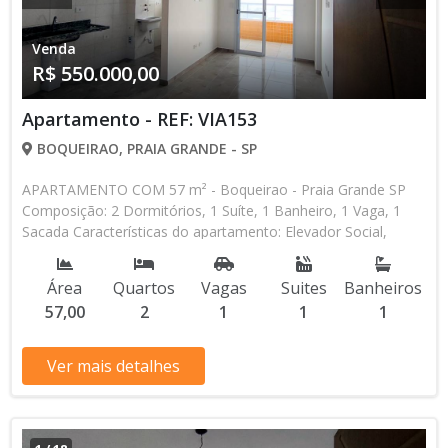
Venda
R$ 550.000,00
Apartamento - REF: VIA153
BOQUEIRAO, PRAIA GRANDE - SP
APARTAMENTO COM 57 m² - Boqueirao - Praia Grande SP
Composição: 2 Dormitórios, 1 Suíte, 1 Banheiro, 1 Vaga, 1
Sacada Características do apartamento: Elevador Social,
Elevador de Serviço, Acessibilidade, Água Individual, Gás
Encanado, Piscina, Salão de Jogos, Salão de Festas, Espaço
Área
Quartos
Vagas
Suites
Banheiros
Kids, Academia, Churrasqueira Aceita Financiamento Direto
57,00
2
1
1
1
com a Construtora Entrada de R$ 250.000,00 48 Parcelas
Mensais de R$ 5.208,33 4 Parcelas Anuais de R$ 15.000,00 R$
550.000,00 valor Total * Os valores e disponibilidade podem
Ver mais detalhes
ser alterados sem prévio aviso. Favor verificar entrando em
contato com nossa equipe