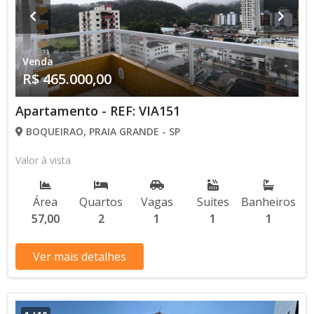
Venda
R$ 465.000,00
Apartamento - REF: VIA151
BOQUEIRAO, PRAIA GRANDE - SP
Valor à vista
Área
Quartos
Vagas
Suites
Banheiros
57,00
2
1
1
1
Ver mais detalhes