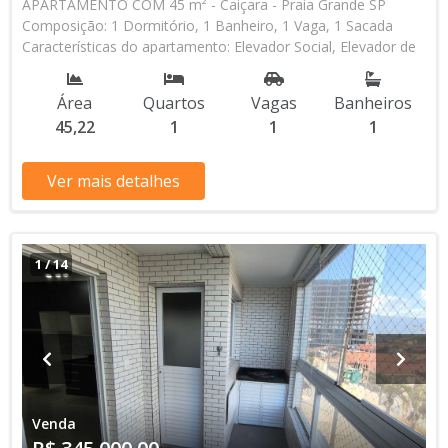
APARTAMENTO COM 45 m² - Caiçara - Praia Grande SP
Composição: 1 Dormitório, 1 Banheiro, 1 Vaga, 1 Sacada
Características do apartamento: Elevador Social, Elevador de
Serviço, Acessibilidade, Interfone, Piscina, Sauna, Salão de
Jogos, Salão de Festas, Espaço Kids, Espaço Gourmet,
Área
Quartos
Vagas
Banheiros
Academia, Churrasqueira Aceita Financiamento Bancário * Os
45,22
1
1
1
valores e disponibilidade podem ser alterados sem prévio
aviso. Favor verificar entrando em contato com nossa equipe
Ver mais detalhes
1
/
14
Venda