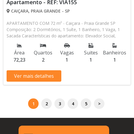
Apartamento - REF: VIA155
CAIÇARA, PRAIA GRANDE - SP
APARTAMENTO COM 72 m² - Caiçara - Praia Grande SP
Composição: 2 Dormitórios, 1 Suíte, 1 Banheiro, 1 Vaga, 1
Sacada Características do apartamento: Elevador Social,
Elevador de Serviço, Piscina, Sauna, Salão de Jogos, Salão de
Festas, Espaço Kids, Espaço Gourmet, Academia Aceita
Área
Quartos
Vagas
Suites
Banheiros
Financiamento Bancário Lançamento, Pronto para Morar
72,23
2
1
1
1
Entrada de R$ 208.250,00 R$ 556.500,00 valor Total * Os
valores e disponibilidade podem ser alterados sem prévio
aviso. Favor verificar entrando em contato com nossa equipe
Ver mais detalhes
1
2
3
4
5
>