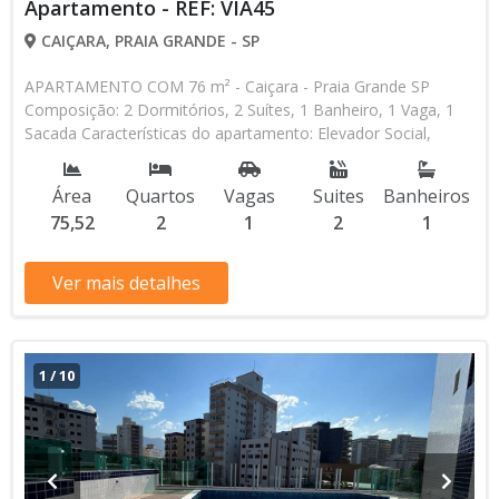
Apartamento - REF: VIA45
CAIÇARA, PRAIA GRANDE - SP
APARTAMENTO COM 76 m² - Caiçara - Praia Grande SP
Composição: 2 Dormitórios, 2 Suítes, 1 Banheiro, 1 Vaga, 1
Sacada Características do apartamento: Elevador Social,
Elevador de Serviço, Piscina, Sauna, Salão de Jogos, Salão de
Festas, Espaço Kids, Espaço Gourmet, Academia Aceita
Área
Quartos
Vagas
Suites
Banheiros
Financiamento Bancário * Os valores e disponibilidade podem
75,52
2
1
2
1
ser alterados sem prévio aviso. Favor verificar entrando em
contato com nossa equipe
Ver mais detalhes
1
/
10