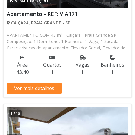
R$ 345.000,00
Apartamento - REF: VIA171
CAIÇARA, PRAIA GRANDE - SP
APARTAMENTO COM 43 m² - Caiçara - Praia Grande SP
Composição: 1 Dormitório, 1 Banheiro, 1 Vaga, 1 Sacada
Características do apartamento: Elevador Social, Elevador de
Serviço, Acessibilidade, Interfone, Piscina, Sauna, Salão de
Jogos, Salão de Festas, Espaço Kids, Espaço Gourmet,
Área
Quartos
Vagas
Banheiros
Academia, Churrasqueira Aceita Financiamento Bancário * Os
43,40
1
1
1
valores e disponibilidade podem ser alterados sem prévio
aviso. Favor verificar entrando em contato com nossa equipe
Ver mais detalhes
1
/
15