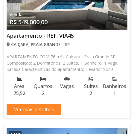
Venda
R$ 549.000,00
Apartamento - REF: VIA45
CAIÇARA, PRAIA GRANDE - SP
APARTAMENTO COM 76 m² - Caiçara - Praia Grande SP
Composição: 2 Dormitórios, 2 Suítes, 1 Banheiro, 1 Vaga, 1
Sacada Características do apartamento: Elevador Social,
Elevador de Serviço, Piscina, Sauna, Salão de Jogos, Salão de
Festas, Espaço Kids, Espaço Gourmet, Academia Aceita
Área
Quartos
Vagas
Suites
Banheiros
Financiamento Bancário * Os valores e disponibilidade podem
75,52
2
1
2
1
ser alterados sem prévio aviso. Favor verificar entrando em
contato com nossa equipe
Ver mais detalhes