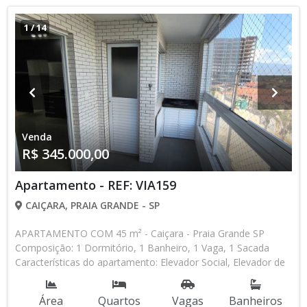
1
/
14
Venda
R$ 345.000,00
Apartamento - REF: VIA159
CAIÇARA, PRAIA GRANDE - SP
APARTAMENTO COM 45 m² - Caiçara - Praia Grande SP
Composição: 1 Dormitório, 1 Banheiro, 1 Vaga, 1 Sacada
Características do apartamento: Elevador Social, Elevador de
Serviço, Acessibilidade, Interfone, Piscina, Sauna, Salão de
Jogos, Salão de Festas, Espaço Kids, Espaço Gourmet,
Área
Quartos
Vagas
Banheiros
Academia, Churrasqueira Aceita Financiamento Bancário * Os