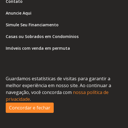
Contato
Anuncie Aqui
Simule Seu Financiamento
Casas ou Sobrados em Condomínios
Imóveis com venda em permuta
Imóveis com Vista para o Mar
Apartamentos em Andar Alto
Guardamos estatísticas de visitas para garantir a
Casa com piscina
melhor experiência em nosso site. Ao continuar a
navegação, você concorda com
nossa política de
Apartamento com piscina
privacidade
.
Condomínio fechado
Concordar e fechar
2
Fale conosco
Enviar Mensagem
Site feito por Coruja Sistemas