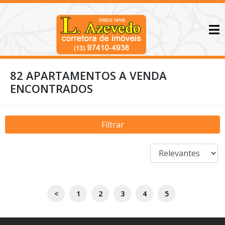
82 APARTAMENTOS A VENDA
ENCONTRADOS
Filtrar
<
1
2
3
4
5