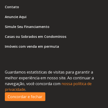
Contato
Anuncie Aqui
Simule Seu Financiamento
Casas ou Sobrados em Condomínios
Imóveis com venda em permuta
Imóveis com Vista para o Mar
Apartamentos em Andar Alto
Guardamos estatísticas de visitas para garantir a
Casa com piscina
melhor experiência em nosso site. Ao continuar a
navegação, você concorda com
nossa política de
Apartamento com piscina
privacidade
.
Condomínio fechado
Concordar e fechar
2