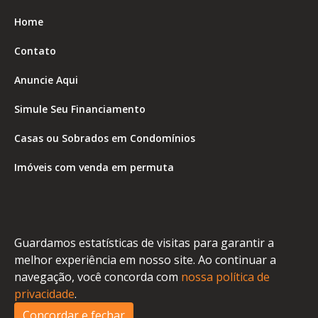
Home
Contato
Anuncie Aqui
Simule Seu Financiamento
Casas ou Sobrados em Condomínios
Imóveis com venda em permuta
Imóveis com Vista para o Mar
Apartamentos em Andar Alto
Guardamos estatísticas de visitas para garantir a
Casa com piscina
melhor experiência em nosso site. Ao continuar a
navegação, você concorda com
nossa política de
Apartamento com piscina
privacidade
.
Condomínio fechado
Concordar e fechar