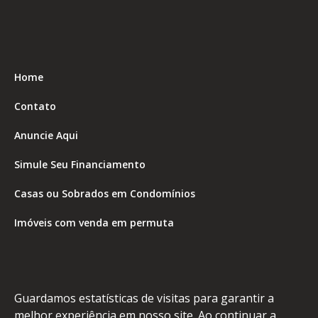
Home
Contato
Anuncie Aqui
Simule Seu Financiamento
Casas ou Sobrados em Condomínios
Imóveis com venda em permuta
Imóveis com Vista para o Mar
Apartamentos em Andar Alto
Guardamos estatísticas de visitas para garantir a
Casa com piscina
melhor experiência em nosso site. Ao continuar a