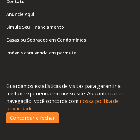
Contato
Anuncie Aqui
Simule Seu Financiamento
Casas ou Sobrados em Condomínios
Imóveis com venda em permuta
Imóveis com Vista para o Mar
Apartamentos em Andar Alto
Guardamos estatísticas de visitas para garantir a
Casa com piscina
melhor experiência em nosso site. Ao continuar a
navegação, você concorda com
nossa política de
Apartamento com piscina
privacidade
.
Condomínio fechado
Concordar e fechar
2
Fale conosco
Enviar Mensagem
Site feito por Coruja Sistemas