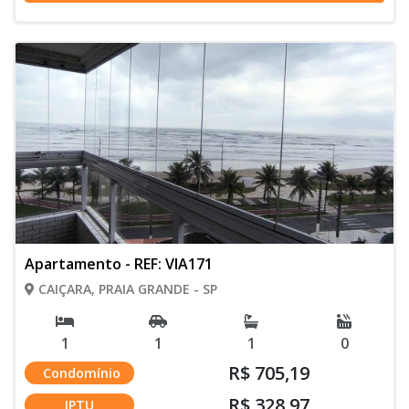
Apartamento - REF: VIA171
CAIÇARA, PRAIA GRANDE - SP
1
1
1
0
R$ 705,19
Condomínio
R$ 328,97
IPTU